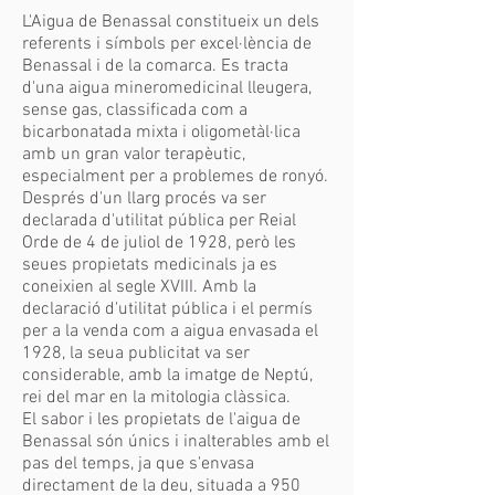
L'Aigua de Benassal constitueix un dels
referents i símbols per excel·lència de
Benassal i de la comarca. Es tracta
d'una aigua mineromedicinal lleugera,
sense gas, classificada com a
bicarbonatada mixta i oligometàl·lica
amb un gran valor terapèutic,
especialment per a problemes de ronyó.
Després d'un llarg procés va ser
declarada d'utilitat pública per Reial
Orde de 4 de juliol de 1928, però les
seues propietats medicinals ja es
coneixien al segle XVIII. Amb la
declaració d'utilitat pública i el permís
per a la venda com a aigua envasada el
1928, la seua publicitat va ser
considerable, amb la imatge de Neptú,
rei del mar en la mitologia clàssica.
El sabor i les propietats de l'aigua de
Benassal són únics i inalterables amb el
pas del temps, ja que s'envasa
directament de la deu, situada a 950