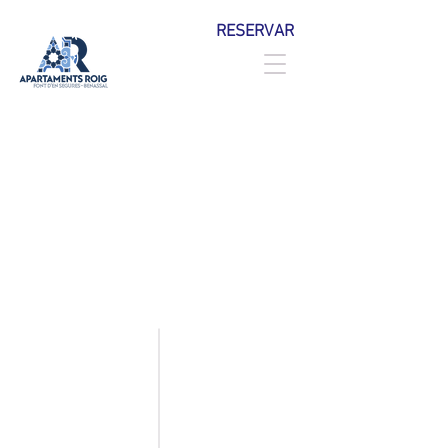
RESERVAR
· Què fer ·
TURISME
BALNEARI
BENASSAL