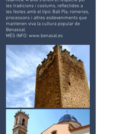
islàmica. A això s'uneix el respecte per
les tradicions i costums, reflectides a
les festes amb el típic Ball Pla, romeries,
processons i altres esdeveniments que
mantenen viva la cultura popular de
Benassal.
MÉS INFO: www.benasal.es