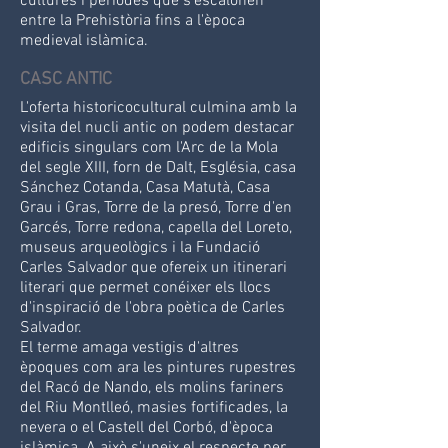
cultures i períodes que s'escalonen
entre la Prehistòria fins a l'època
medieval islàmica.
CASC ANTIC
L'oferta historicocultural culmina amb la
visita del nucli antic on podem destacar
edificis singulars com l'Arc de la Mola
del segle XIII, forn de Dalt, Església, casa
Sánchez Cotanda, Casa Matutà, Casa
Grau i Gras, Torre de la presó, Torre d'en
Garcés, Torre redona, capella del Loreto,
museus arqueològics i la Fundació
Carles Salvador que ofereix un itinerari
literari que permet conéixer els llocs
d'inspiració de l'obra poètica de Carles
Salvador.
El terme amaga vestigis d'altres
èpoques com ara les pintures rupestres
del Racó de Nando, els molins fariners
del Riu Montlleó, masies fortificades, la
nevera o el Castell del Corbó, d'època