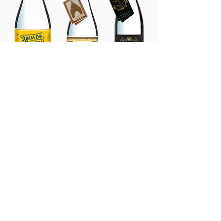
ALT MESTRAT
ALT MAESTRAT, TURISME D
´INTERIOR.
La província de Castelló una destinació
important dins del turisme espanyol, els
visitants de la mateixa es concentren
fonamentalment als municipis de la
costa, mentre que a l'interior continua